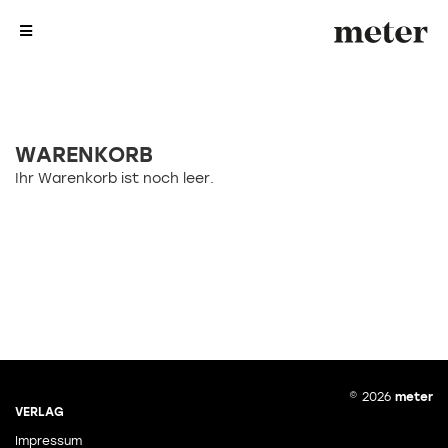
e-
e-
pa
pa
sh
sh
me
me
WARENKORB
Ihr Warenkorb ist noch leer.
© 2026
meter
VERLAG
Impressum